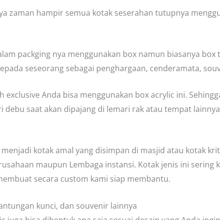
ya zaman hampir semua kotak seserahan tutupnya menggun
 dalam packging nya menggunakan box namun biasanya box t
kepada seseorang sebagai penghargaan, cenderamata, sou
bih exclusive Anda bisa menggunakan box acrylic ini. Sehin
i debu saat akan dipajang di lemari rak atau tempat lainnya
at menjadi kotak amal yang disimpan di masjid atau kotak kri
sahaan maupun Lembaga instansi. Kotak jenis ini sering kit
embuat secara custom kami siap membantu.
antungan kunci, dan souvenir lainnya
ylic juga bisa dibentuk apa saja sesuai desain yang Anda i