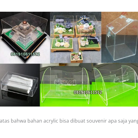
iatas bahwa bahan acrylic bisa dibuat souvenir apa saja y